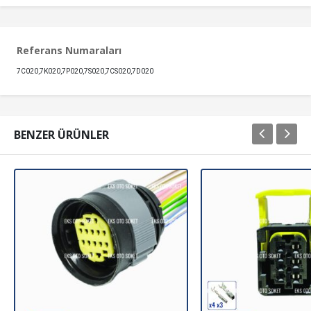
Referans Numaraları
7C020,7K020,7P020,7S020,7CS020,7D020
BENZER ÜRÜNLER