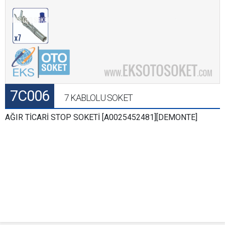
7C006
7 KABLOLU SOKET
AĞIR TİCARİ STOP SOKETİ [A0025452481][DEMONTE]