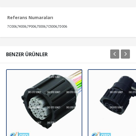
Referans Numaraları
7C006,7K006,7P006,7S006,7CS006,7D006
BENZER ÜRÜNLER