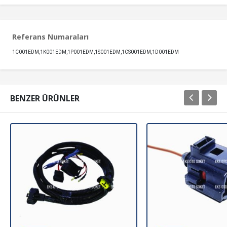
Referans Numaraları
1C001EDM,1K001EDM,1P001EDM,1S001EDM,1CS001EDM,1D001EDM
BENZER ÜRÜNLER