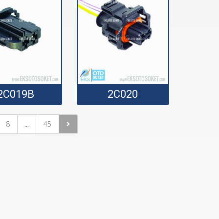
2C019B
2C020
8
45
...