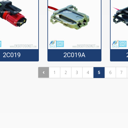
2C019
2C019A
1
2
3
4
6
7
5