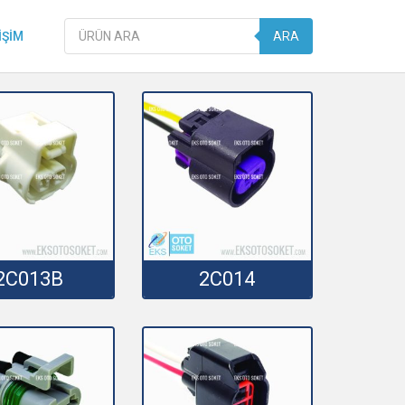
Products
IŞIM
ARA
search
2C013B
2C014