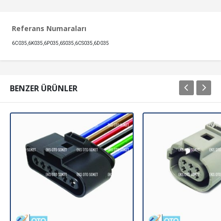
Referans Numaraları
6C035,6K035,6P035,6S035,6CS035,6D035
BENZER ÜRÜNLER