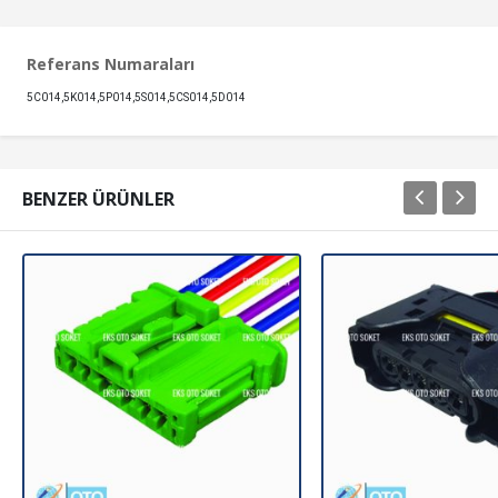
Referans Numaraları
5C014,5K014,5P014,5S014,5CS014,5D014
BENZER ÜRÜNLER