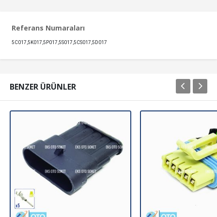
Referans Numaraları
5C017,5K017,5P017,5S017,5CS017,5D017
BENZER ÜRÜNLER