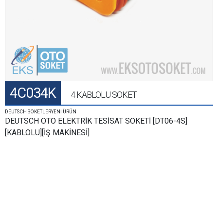
4C034K
4 KABLOLU SOKET
DEUTSCH SOKETLERYENİ ÜRÜN
DEUTSCH OTO ELEKTRİK TESİSAT SOKETİ [DT06-4S]
[KABLOLU][İŞ MAKİNESİ]