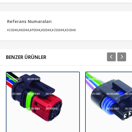
Referans Numaraları
4C034K,4K034K,4P034K,4S034K,4CS034K,4D034K
BENZER ÜRÜNLER