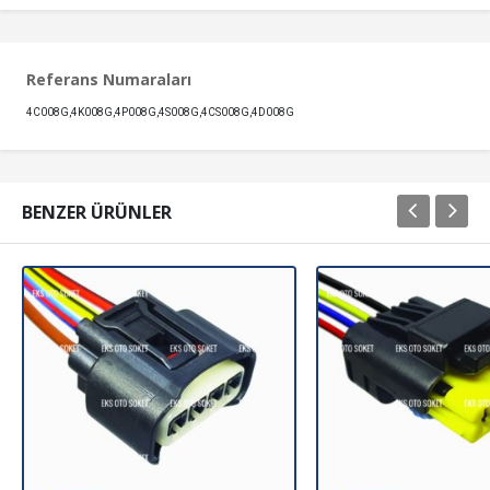
Referans Numaraları
4C008G,4K008G,4P008G,4S008G,4CS008G,4D008G
BENZER ÜRÜNLER