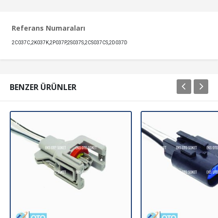
Referans Numaraları
2C037C,2K037K,2P037P,2S037S,2CS037CS,2D037D
BENZER ÜRÜNLER