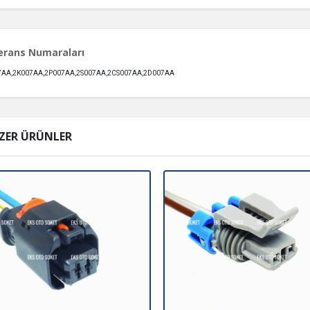
erans Numaraları
AA,2K007AA,2P007AA,2S007AA,2CS007AA,2D007AA
ZER ÜRÜNLER