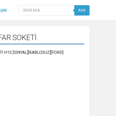
Products
IŞIM
ARA
search
FAR SOKETİ
İ H15 [SİNYAL][KABLOSUZ][FORD]