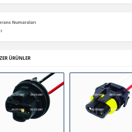
erans Numaraları
15
ZER ÜRÜNLER