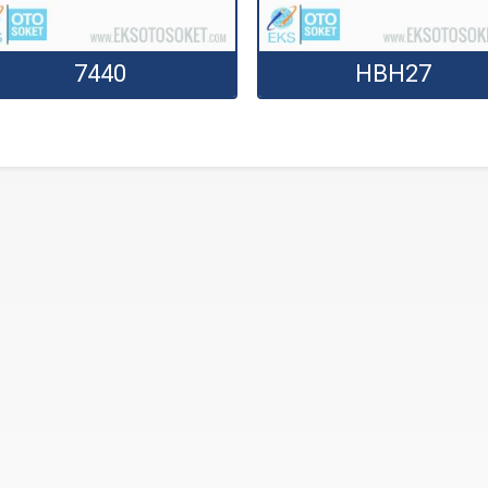
7440
HBH27