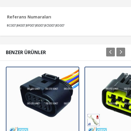
Referans Numaraları
8C007,8K007,8P007,8S007,8CS007,8D007
BENZER ÜRÜNLER