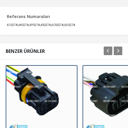
Referans Numaraları
4C027A,4K027A,4P027A,4S027A,4CS027A,4D027A
BENZER ÜRÜNLER