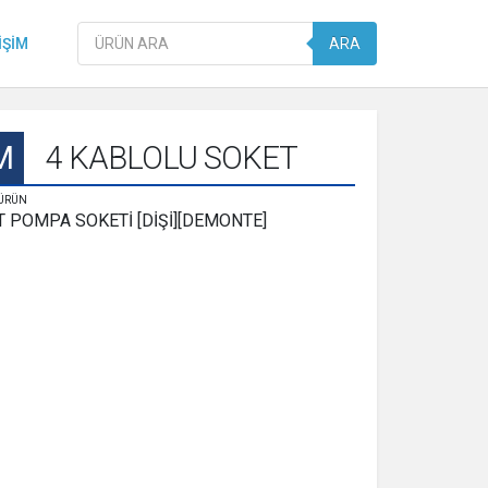
Products
IŞIM
ARA
search
M
4 KABLOLU SOKET
 ÜRÜN
T POMPA SOKETİ [DİŞİ][DEMONTE]