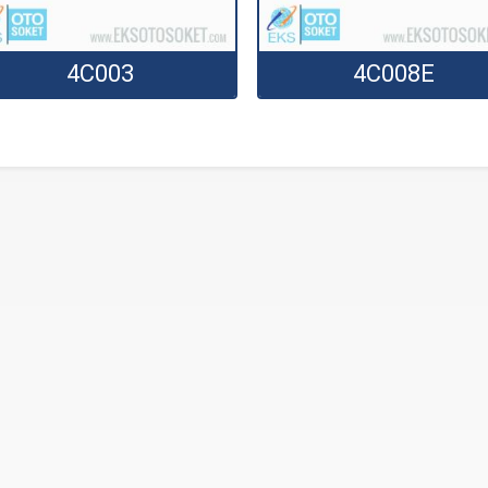
4C003
4C008E