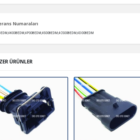
erans Numaraları
8EDM,4K008EDM,4P008EDM,4S008EDM,4CS008EDM,4D008EDM
ZER ÜRÜNLER