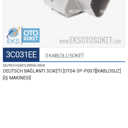
3C031EE
3 KABLOLU SOKET
DEUTSCH SOKETLERYENİ ÜRÜN
DEUTSCH BAĞLANTI SOKETİ [DT04-3P-P007][KABLOSUZ]
[İŞ MAKİNESİ]