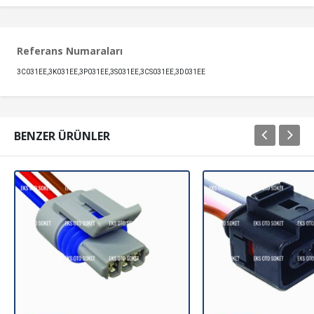
Referans Numaraları
3C031EE,3K031EE,3P031EE,3S031EE,3CS031EE,3D031EE
BENZER ÜRÜNLER