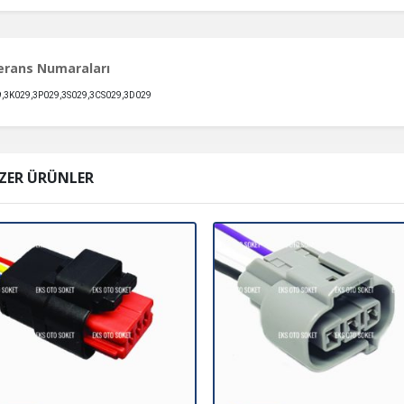
erans Numaraları
,3K029,3P029,3S029,3CS029,3D029
ZER ÜRÜNLER