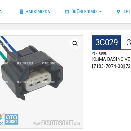
A
HAKKIMIZDA
ÜRÜNLERIMIZ
İLET
3C029
YENİ ÜRÜN
KLİMA BASINÇ VE
[7183-7874-30][7