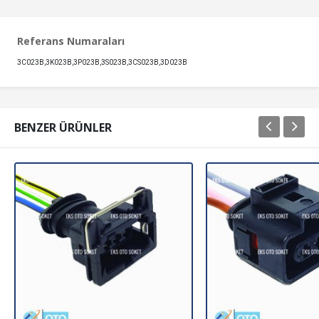
Referans Numaraları
3C023B,3K023B,3P023B,3S023B,3CS023B,3D023B
BENZER ÜRÜNLER