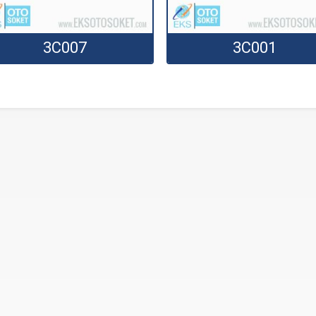
3C007
3C001