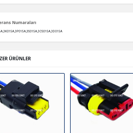
erans Numaraları
A,3K015A,3P015A,3S015A,3CS015A,3D015A
ZER ÜRÜNLER