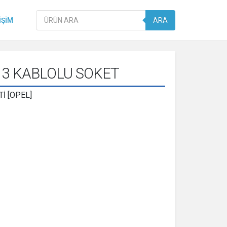
Products
IŞIM
ARA
search
3 KABLOLU SOKET
İ [OPEL]