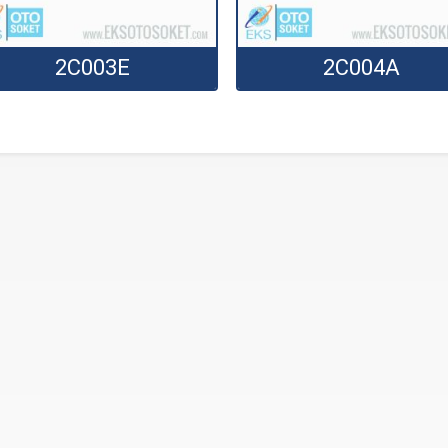
2C003E
2C004A