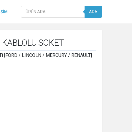
Products
IŞIM
ARA
search
2 KABLOLU SOKET
İ [FORD / LINCOLN / MERCURY / RENAULT]