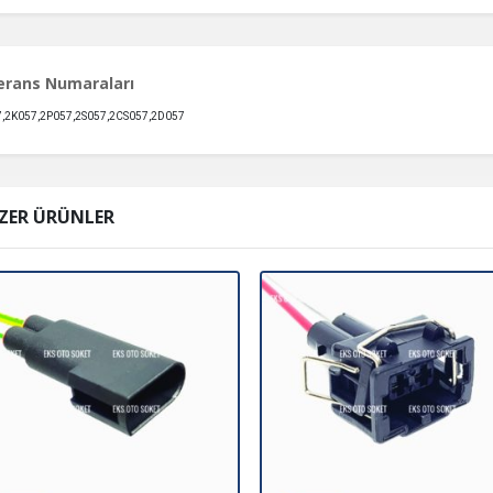
erans Numaraları
,2K057,2P057,2S057,2CS057,2D057
ZER ÜRÜNLER