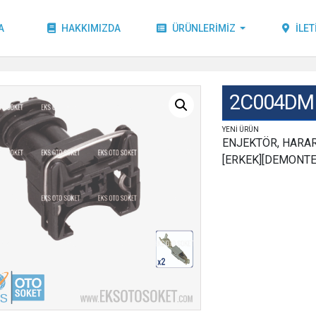
A
HAKKIMIZDA
ÜRÜNLERIMIZ
İLET
2C004DM
YENİ ÜRÜN
ENJEKTÖR, HARAR
[ERKEK][DEMONTE