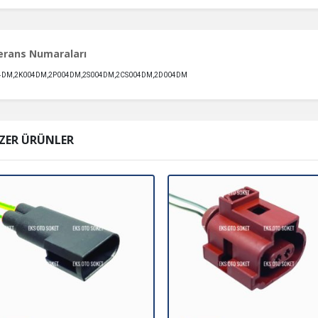
erans Numaraları
4DM,2K004DM,2P004DM,2S004DM,2CS004DM,2D004DM
ZER ÜRÜNLER