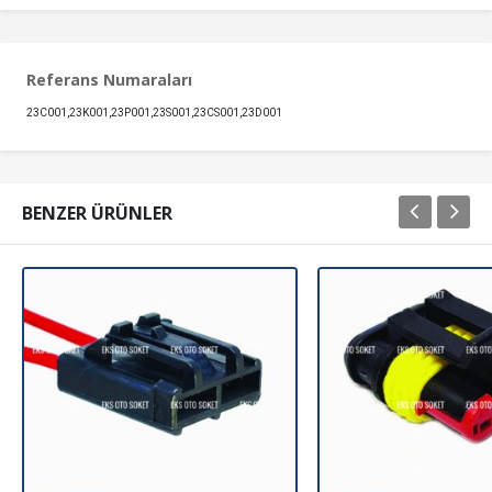
Referans Numaraları
23C001,23K001,23P001,23S001,23CS001,23D001
BENZER ÜRÜNLER