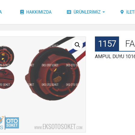
A
HAKKIMIZDA
ÜRÜNLERIMIZ
İLET
1157
FA
AMPUL DUYU 1016 