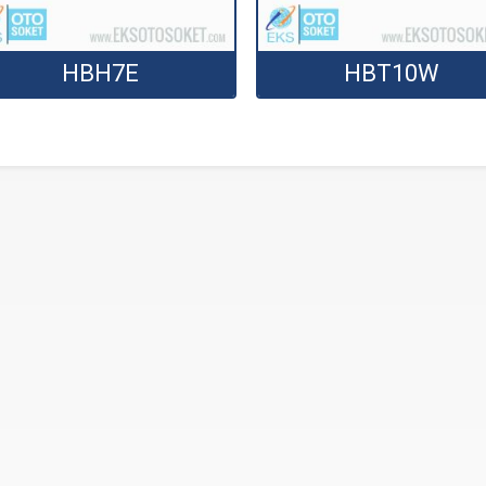
HBH7E
HBT10W