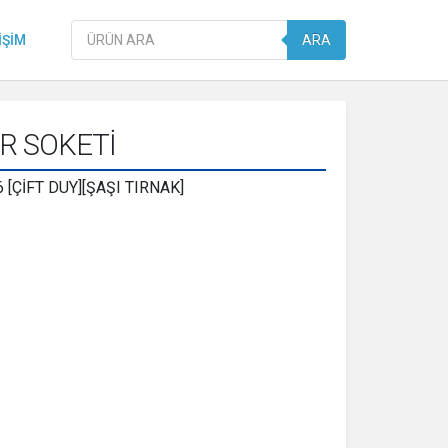
Products
IŞIM
ARA
search
R SOKETİ
[ÇİFT DUY][ŞAŞI TIRNAK]