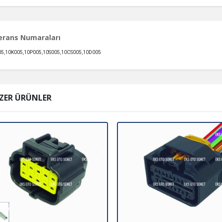
erans Numaraları
5,10K005,10P005,10S005,10CS005,10D005
ZER ÜRÜNLER