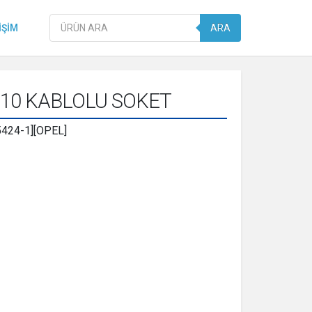
Products
IŞIM
ARA
search
10 KABLOLU SOKET
5424-1][OPEL]