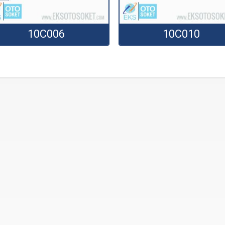
10C006
10C010